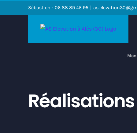
Passer
Sébastien - 06 88 89 45 95
|
as.elevation30@gm
au
contenu
Mont
Réalisations