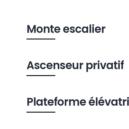
Monte escalier
Ascenseur privatif
SOCIÉ
AS Ele
l’éléva
Plateforme élévatr
extéri
et de l
A