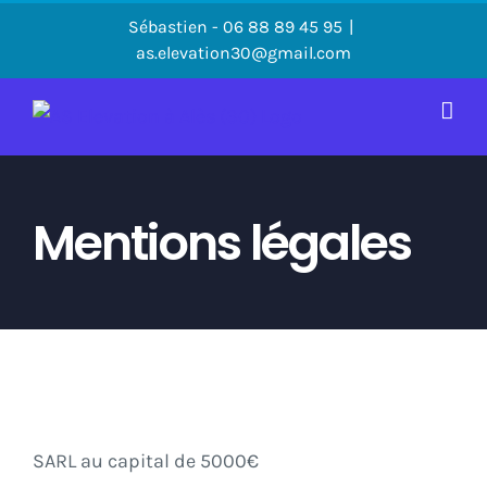
Passer
Sébastien - 06 88 89 45 95
|
au
as.elevation30@gmail.com
contenu
Mentions légales
SARL au capital de 5000€